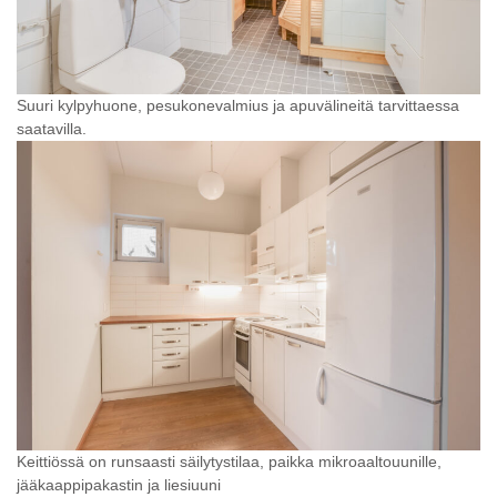
Suuri kylpyhuone, pesukonevalmius ja apuvälineitä tarvittaessa
saatavilla.
Keittiössä on runsaasti säilytystilaa, paikka mikroaaltouunille,
jääkaappipakastin ja liesiuuni